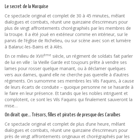
Le secret de la Marquise
Ce spectacle original et complet de 30 à 45 minutes, mêlant
dialogues et combats, réunit une quinzaine d’escrimeurs pour
plus de vingt affrontements chorégraphiés par les membres de
la troupe. Il a été joué en extérieur comme en intérieur, sur le
parvis de l’église de Richelieu, ou sur scène avec son et lumière
à Balaruc-les-Bains et à Alès.
ème
En ce milieu de XVII
siècle, un régiment de soldats fait parler
de lui en ville : la Vieille Garde est toujours prête à vendre ses
lames pour rosser quelque manant, ou à déclamer quelques
vers aux dames, quand elle ne cherche pas querelle à d’autres
régiments. On surnomme ses membres les Vils Faquins, à cause
de leurs écarts de conduite – quoique personne ne se hasarde à
le faire en leur présence. Et tandis que les nobles intriguent et
complotent, ce sont les Vils Faquins qui finalement sauveront la
mise…
On dirait que… Trésors, filles et pirates de presque des Caraïbes
Ce spectacle original et complet de plus d’une heure, mêlant
dialogues et combats, réunit une quinzaine d’escrimeurs pour
près de vingt affrontements originaux et chorégraphiés par les