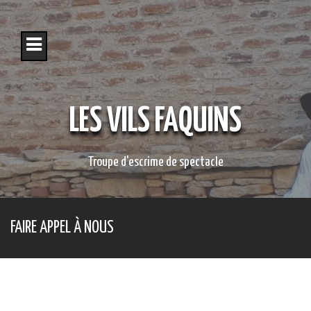
S
k
i
p
t
o
c
o
LES VILS FAQUINS
n
t
e
n
Troupe d'escrime de spectacle
t
FAIRE APPEL À NOUS